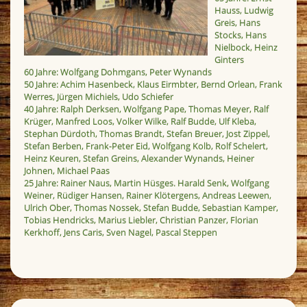
Hauss, Ludwig
Greis, Hans
Stocks, Hans
Nielbock, Heinz
Ginters
60 Jahre: Wolfgang Dohmgans, Peter Wynands
50 Jahre: Achim Hasenbeck, Klaus Eirmbter, Bernd Orlean, Frank
Werres, Jürgen Michiels, Udo Schiefer
40 Jahre: Ralph Derksen, Wolfgang Pape, Thomas Meyer, Ralf
Krüger, Manfred Loos, Volker Wilke, Ralf Budde, Ulf Kleba,
Stephan Dürdoth, Thomas Brandt, Stefan Breuer, Jost Zippel,
Stefan Berben, Frank-Peter Eid, Wolfgang Kolb, Rolf Schelert,
Heinz Keuren, Stefan Greins, Alexander Wynands, Heiner
Johnen, Michael Paas
25 Jahre: Rainer Naus, Martin Hüsges. Harald Senk, Wolfgang
Weiner, Rüdiger Hansen, Rainer Klötergens, Andreas Leewen,
Ulrich Ober, Thomas Nossek, Stefan Budde, Sebastian Kamper,
Tobias Hendricks, Marius Liebler, Christian Panzer, Florian
Kerkhoff, Jens Caris, Sven Nagel, Pascal Steppen