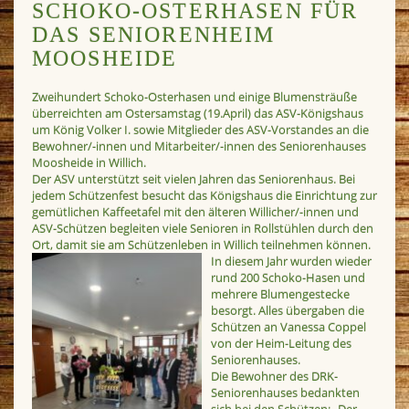
SCHOKO-OSTERHASEN FÜR
DAS SENIORENHEIM
MOOSHEIDE
Zweihundert Schoko-Osterhasen und einige Blumensträuße
überreichten am Ostersamstag (19.April) das ASV-Königshaus
um König Volker I. sowie Mitglieder des ASV-Vorstandes an die
Bewohner/-innen und Mitarbeiter/-innen des Seniorenhauses
Moosheide in Willich.
Der ASV unterstützt seit vielen Jahren das Seniorenhaus. Bei
jedem Schützenfest besucht das Königshaus die Einrichtung zur
gemütlichen Kaffeetafel mit den älteren Willicher/-innen und
ASV-Schützen begleiten viele Senioren in Rollstühlen durch den
Ort, damit sie am Schützenleben in Willich teilnehmen können.
In diesem Jahr wurden wieder
rund 200 Schoko-Hasen und
mehrere Blumengestecke
besorgt. Alles übergaben die
Schützen an Vanessa Coppel
von der Heim-Leitung des
Seniorenhauses.
Die Bewohner des DRK-
Seniorenhauses bedankten
sich bei den Schützen: „Der