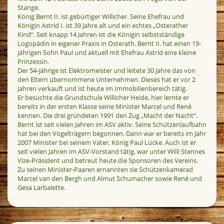
Stange.
König Bernt II. ist gebürtiger Willicher. Seine Ehefrau und
Königin Astrid I. ist 39 Jahre alt und ein echtes „Osterather
Kind“. Seit knapp 14 Jahren ist die Königin selbstständige
Logopädin in eigener Praxis in Osterath. Bernt II. hat einen 19-
jährigen Sohn Paul und aktuell mit Ehefrau Astrid eine kleine
Prinzessin.
Der 54-jährige ist Elektromeister und leitete 30 Jahre das von
den Eltern übernommene Unternehmen. Dieses hat er vor 2
Jahren verkauft und ist heute im Immobilienbereich tätig.
Er besuchte die Grundschule Willicher Heide, hier lernte er
bereits in der ersten Klasse seine Minister Marcel und René
kennen. Die drei gründeten 1991 den Zug „Macht der Nacht“.
Bernt ist seit vielen Jahren im ASV aktiv. Seine Schützenlaufbahn
hat bei den Vogelträgern begonnen. Dann war er bereits im Jahr
2007 Minister bei seinem Vater, König Paul Lücke. Auch ist er
seit vielen Jahren im ASV-Vorstand tätig, war unter Willi Stennes
Vize-Präsident und betreut heute die Sponsoren des Vereins.
Zu seinen Minister-Paaren ernannten sie Schützenkamerad
Marcel van den Bergh und Almut Schumacher sowie René und
Gesa Larbalette.