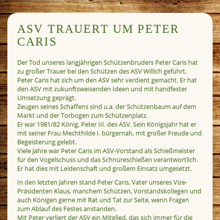
ASV TRAUERT UM PETER
CARIS
Der Tod unseres langjährigen Schützenbruders Peter Caris hat
zu großer Trauer bei den Schützen des ASV Willich geführt.
Peter Caris hat sich um den ASV sehr verdient gemacht. Er hat
den ASV mit zukunftsweisenden Ideen und mit handfester
Umsetzung geprägt.
Zeugen seines Schaffens sind u.a. der Schützenbaum auf dem
Markt und der Torbogen zum Schützenplatz.
Er war 1981/82 König, Peter III. des ASV. Sein Königsjahr hat er
mit seiner Frau Mechthilde I. bürgernah, mit großer Freude und
Begeisterung gelebt.
Viele Jahre war Peter Caris im ASV-Vorstand als Schießmeister
für den Vogelschuss und das Schnüreschießen verantwortlich.
Er hat dies mit Leidenschaft und großem Einsatz umgesetzt.
In den letzten Jahren stand Peter Caris, Vater unseres Vize-
Präsidenten Klaus, manchem Schützen, Vorstandskollegen und
auch Königen gerne mit Rat und Tat zur Seite, wenn Fragen
zum Ablauf des Festes anstanden.
Mit Peter verliert der ASV ein Mitglied, das sich immer für die