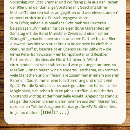
Vorschlag von Otto Zrenner und Wolfgang Dille aus den Reihen
der 90er und der damalige Vorstand mit Geschäftsführer
Michael Tenberken hat es aufgegriffen und war einverstanden“,
erinnert er sich an die Entstehungsgeschichte.
Zum Erfolg haben aus Maaßens Sicht mehrere Faktoren
beigetragen: „Wir haben für das eigentliche Märzenfest am
Samstag mit der Band Münchner Zwietracht einen echten
Glückgriff gemacht, eben-so mit unserem Partner bei der Bier-
Auswahl: Das Bier von Auer Bräu in Rosenheim ist einfach le-
cker und süffig“, beschreibt er. Ebenso sei der Zeltwirt – die
Firma Peter Barrawasser – ein kompetenter und flexibler
Partner. Auch die Idee, die Nicht-Schützen in Willich
einzubinden, hat sich etabliert und wird gut angenommen, so
Maaßen: „Ihnen bieten wir ein anderes Festthema, es kommen
viele Menschen und wir feiern alle zusammen in einem anderen
Rahmen. Das ist immer eine tolle Stimmung und macht viel
Spaß“. Für die Schützen sei es auch gut, denn sie hätten so die
Möglichkeit, sich schon früh im Jahr zu treffen. Aus Sicht des
Vorstands wichtig ist der finanzielle Aspekt. Angesichts ständig
steigender Kosten dienen die Einnahmen aus dem Märzenfest
dazu, einen Teil der Ausgaben für das große ASV-Schützenfest
(mehr …)
im Juli zu decken.