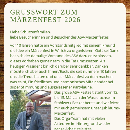
GRUSSWORT ZUM M
ÄRZENFEST 2026
Liebe Schützenfamilien.
liebe Besucherinnen und Besucher des ASV-Märzenfestes,
vor 10 Jahren hatte ein Vorstandsmitglied mit seinem Freund
die Idee ein Märzenfest in Willich zu organisieren. Gott sei Dank,
hat sich der damalige Vorstand des ASV dazu entschlossen,
dieses Vorhaben gemeinsam in die Tat umzusetzen. Als
heutiger Präsident bin ich darüber sehr dankbar. Danken
möchte ich aber auch Ihnen/Euch, die seit nunmehr 10 Jahren
uns die Treue halten und unser Märzenfest zu dem machen,
was es ist; Ein friedliches und harmonisches Miteinander bei
super Stimmung und ausgelassener Partylaune.
Das große ASV-Festzelt steht vom 13.
bis 15. März an der Wasserachse im
Stahlwerk Becker bereit und wir feiern
mir euch gemeinsam unser Jubiläums-
Märzenfest.
Das Orga-Team hat mit vielen
Akteuren im Hintergrund wieder
ganze Arbeit geleistet.