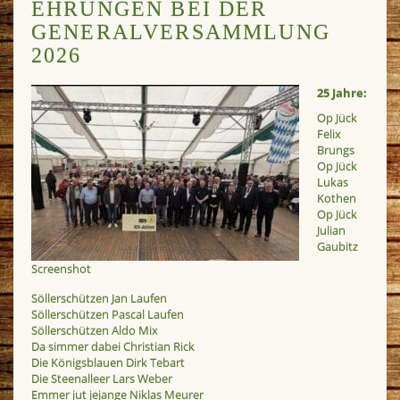
EHRUNGEN BEI DER
GENERALVERSAMMLUNG
2026
25 Jahre:
Op Jück
Felix
Brungs
Op Jück
Lukas
Kothen
Op Jück
Julian
Gaubitz
Screenshot
Söllerschützen Jan Laufen
Söllerschützen Pascal Laufen
Söllerschützen Aldo Mix
Da simmer dabei Christian Rick
Die Königsblauen Dirk Tebart
Die Steenalleer Lars Weber
Emmer jut jejange Niklas Meurer