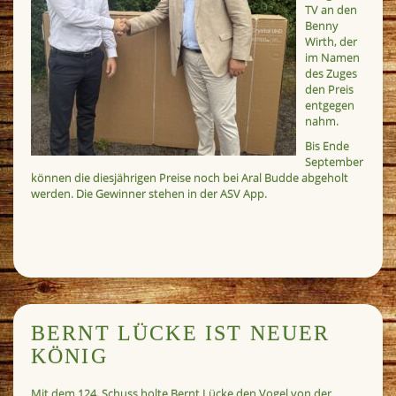
TV an den
Benny
Wirth, der
im Namen
des Zuges
den Preis
entgegen
nahm.
Bis Ende
September
können die diesjährigen Preise noch bei Aral Budde abgeholt
werden. Die Gewinner stehen in der ASV App.
BERNT LÜCKE IST NEUER
KÖNIG
Mit dem 124. Schuss holte Bernt Lücke den Vogel von der