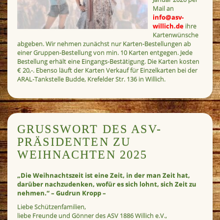
Mail an
info@asv-
willich.de
ihre
Kartenwünsche
abgeben. Wir nehmen zunächst nur Karten-Bestellungen ab
einer Gruppen-Bestellung von min. 10 Karten entgegen. Jede
Bestellung erhält eine Eingangs-Bestätigung. Die Karten kosten
€ 20,-. Ebenso läuft der Karten Verkauf für Einzelkarten bei der
ARAL-Tankstelle Budde, Krefelder Str. 136 in Willich.
GRUSSWORT DES ASV-P
RÄSIDENTEN ZU W
EIHNACHTEN 2025
„Die Weihnachtszeit ist eine Zeit, in der man Zeit hat,
darüber nachzudenken,
wofür es sich lohnt, sich Zeit zu
nehmen.“ – Gudrun Kropp –
Liebe Schützenfamilien,
liebe Freunde und Gönner des ASV 1886 Willich e.V.,